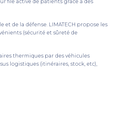
r file active de patients grâce à des
ale et de la défense. LIMATECH propose les
énients (sécurité et sûreté de
aires thermiques par des véhicules
us logistiques (itinéraires, stock, etc),