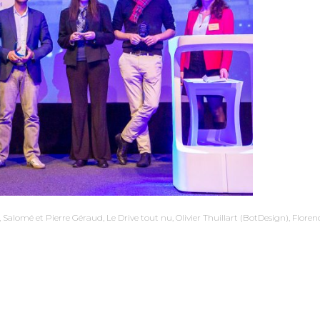
Salomé et Pierre Géraud, Le Drive tout nu, Olivier Thuillart (BotDesign), Florence